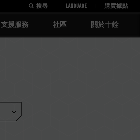
搜尋
LANGUAGE
購買據點
支援服務
社區
關於十銓