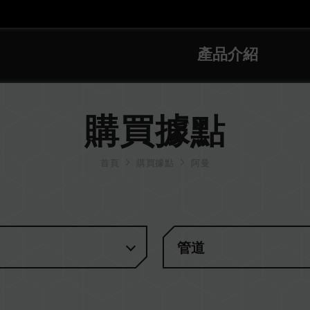
產品介紹
購買據點
首頁
購買據點
阿曼
管道