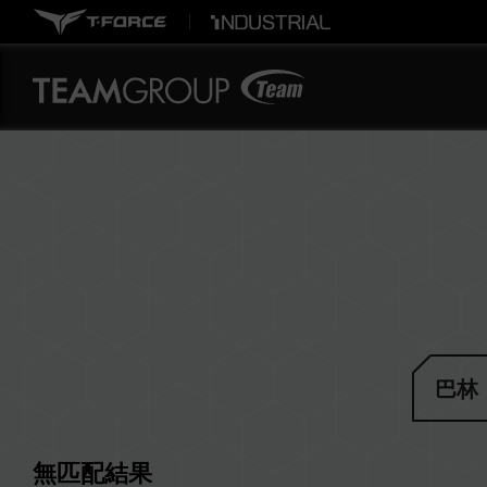
巴林
無匹配結果