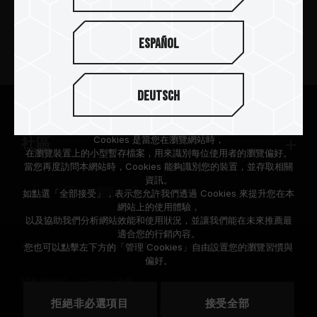
新聞中心
Español
關於十銓
Deutsch
支援服務
根據歐盟施行的個人資料保護法(GDPR)，我們致力於保護您的個人
資料。
Cookies 是當您在瀏覽網站時，
社區
在瀏覽裝置上的小型暫存檔案，用來識別每位使用者的瀏覽偏好。
當您再度訪問本網站時，Cookies 能夠識別您的裝置，並存取相關
資訊。
如點選「全部接受」，表示您允許我們透過 Cookies 來提升您在本
網站上的使用體驗，
以及協助我們分析網站效能和使用狀況，並讓我們能在未來推薦最
適合您的行銷內容。
© 2026 Team Group Inc. All Rights Reserved.
您也可以點擊左下方的「管理 Cookies」自由設置您的瀏覽習慣與
偏好。
隱私權政策
Cookie 政策
拒絕非必選項目
接受全部
地區
美國