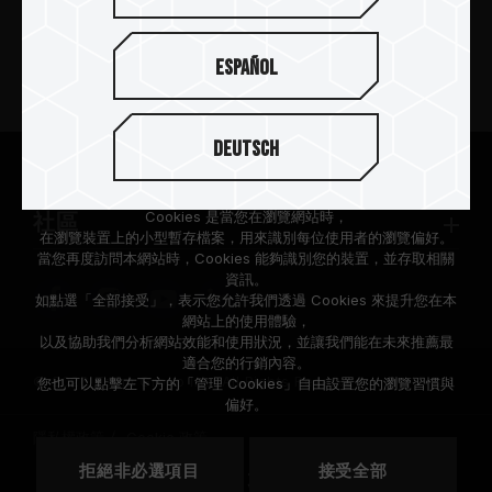
新聞中心
Español
關於十銓
Deutsch
支援服務
根據歐盟施行的個人資料保護法(GDPR)，我們致力於保護您的個人
資料。
Cookies 是當您在瀏覽網站時，
社區
在瀏覽裝置上的小型暫存檔案，用來識別每位使用者的瀏覽偏好。
當您再度訪問本網站時，Cookies 能夠識別您的裝置，並存取相關
資訊。
如點選「全部接受」，表示您允許我們透過 Cookies 來提升您在本
網站上的使用體驗，
以及協助我們分析網站效能和使用狀況，並讓我們能在未來推薦最
適合您的行銷內容。
© 2026 Team Group Inc. All Rights Reserved.
您也可以點擊左下方的「管理 Cookies」自由設置您的瀏覽習慣與
偏好。
隱私權政策
Cookie 政策
拒絕非必選項目
接受全部
地區
美國