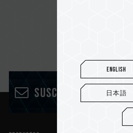
English
Suscríbete al bole
日本語