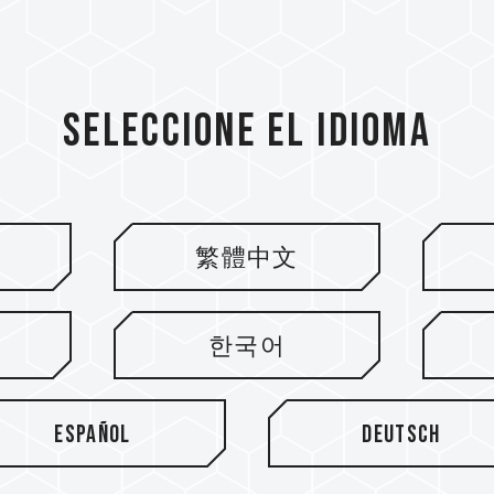
Seleccione el idioma
繁體中文
tín
한국어
Español
Deutsch