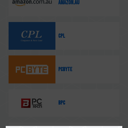
Amazon.au
CPL
PCbyte
BPC