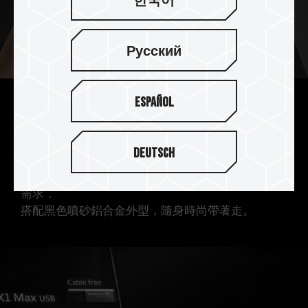
한국어
Русский
Español
漆黑質感 小巧精幹
僅 6.3 公分的小尺寸，方便隨身攜帶，不受線材束
Deutsch
縛，
連接裝置立即使用，滿足各式資料、影音檔案儲存
需求，
搭配黑色噴砂鋁合金外型，隨身時尚帶著走。