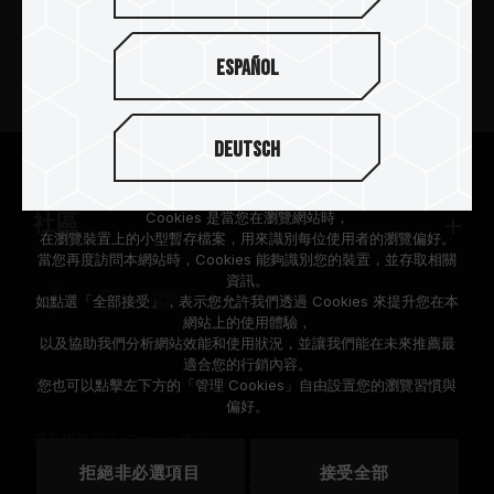
新聞中心
Español
關於十銓
Deutsch
支援服務
根據歐盟施行的個人資料保護法(GDPR)，我們致力於保護您的個人
資料。
Cookies 是當您在瀏覽網站時，
社區
在瀏覽裝置上的小型暫存檔案，用來識別每位使用者的瀏覽偏好。
當您再度訪問本網站時，Cookies 能夠識別您的裝置，並存取相關
資訊。
如點選「全部接受」，表示您允許我們透過 Cookies 來提升您在本
網站上的使用體驗，
以及協助我們分析網站效能和使用狀況，並讓我們能在未來推薦最
適合您的行銷內容。
© 2026 Team Group Inc. All Rights Reserved.
您也可以點擊左下方的「管理 Cookies」自由設置您的瀏覽習慣與
偏好。
隱私權政策
Cookie 政策
拒絕非必選項目
接受全部
地區
美國