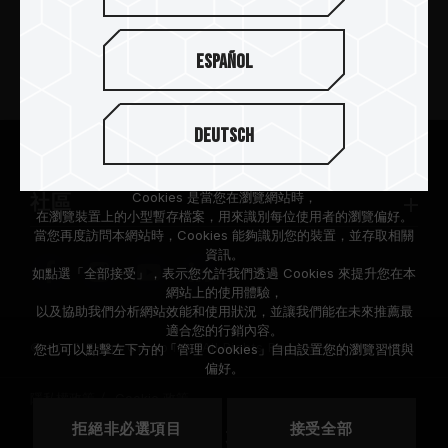
新聞中心
Español
關於十銓
Deutsch
支援服務
根據歐盟施行的個人資料保護法(GDPR)，我們致力於保護您的個人
資料。
Cookies 是當您在瀏覽網站時，
社區
在瀏覽裝置上的小型暫存檔案，用來識別每位使用者的瀏覽偏好。
當您再度訪問本網站時，Cookies 能夠識別您的裝置，並存取相關
資訊。
如點選「全部接受」，表示您允許我們透過 Cookies 來提升您在本
網站上的使用體驗，
以及協助我們分析網站效能和使用狀況，並讓我們能在未來推薦最
適合您的行銷內容。
© 2026 Team Group Inc. All Rights Reserved.
您也可以點擊左下方的「管理 Cookies」自由設置您的瀏覽習慣與
偏好。
隱私權政策
Cookie 政策
拒絕非必選項目
接受全部
地區
美國