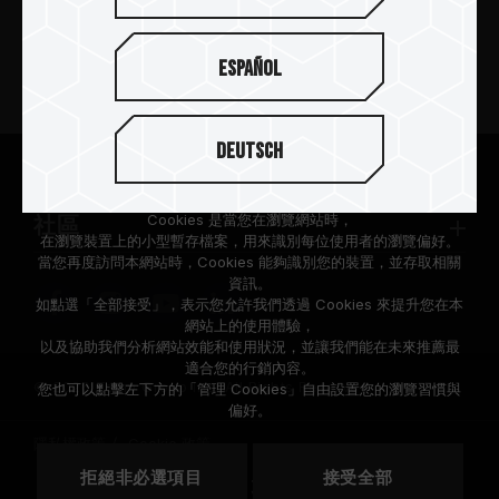
新聞中心
Español
關於十銓
Deutsch
支援服務
根據歐盟施行的個人資料保護法(GDPR)，我們致力於保護您的個人
資料。
Cookies 是當您在瀏覽網站時，
社區
在瀏覽裝置上的小型暫存檔案，用來識別每位使用者的瀏覽偏好。
當您再度訪問本網站時，Cookies 能夠識別您的裝置，並存取相關
資訊。
如點選「全部接受」，表示您允許我們透過 Cookies 來提升您在本
網站上的使用體驗，
以及協助我們分析網站效能和使用狀況，並讓我們能在未來推薦最
適合您的行銷內容。
© 2026 Team Group Inc. All Rights Reserved.
您也可以點擊左下方的「管理 Cookies」自由設置您的瀏覽習慣與
偏好。
隱私權政策
Cookie 政策
拒絕非必選項目
接受全部
地區
美國