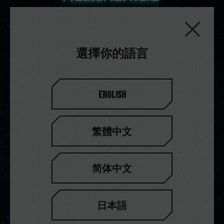
十銓科技 (Team Group Inc.) 為世界級記憶體品牌，以專
業的研發能力、優良的產品品質、快速的生產效率及完善
的售後服務經營品牌，積極布局B2B、B2C市場。產品更
選擇你的語言
屢次獲得國內外獎項，並受到全球媒體高度肯定。
View Products
English
繁體中文
简体中文
領先業界 唯您首選
日本語
十銓科技擁有產品設計、研發、生產製造能力及自家核心
技術，旗下擁有四大品牌：TEAMGROUP、電競T-