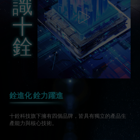
識
十
銓
銓進化 銓力躍進
十銓科技旗下擁有四個品牌，皆具有獨立的產品生
產能力與核心技術。