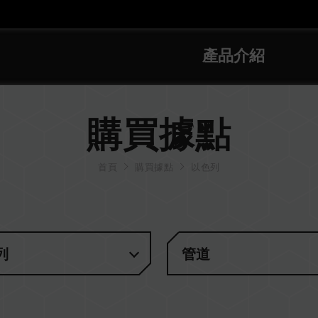
產品介紹
購買據點
首頁
購買據點
以色列
列
管道