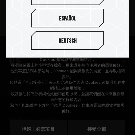
新聞中心
Español
關於十銓
Deutsch
支援服務
根據歐盟施行的個人資料保護法(GDPR)，我們致力於保護您的個人
資料。
Cookies 是當您在瀏覽網站時，
社區
在瀏覽裝置上的小型暫存檔案，用來識別每位使用者的瀏覽偏好。
當您再度訪問本網站時，Cookies 能夠識別您的裝置，並存取相關
資訊。
如點選「全部接受」，表示您允許我們透過 Cookies 來提升您在本
網站上的使用體驗，
以及協助我們分析網站效能和使用狀況，並讓我們能在未來推薦最
適合您的行銷內容。
© 2026 Team Group Inc. All Rights Reserved.
您也可以點擊左下方的「管理 Cookies」自由設置您的瀏覽習慣與
偏好。
隱私權政策
Cookie 政策
拒絕非必選項目
接受全部
地區
美國