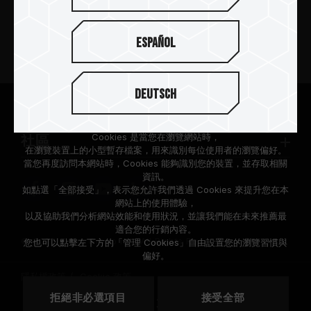
新聞中心
Español
關於十銓
Deutsch
支援服務
根據歐盟施行的個人資料保護法(GDPR)，我們致力於保護您的個人
資料。
Cookies 是當您在瀏覽網站時，
社區
在瀏覽裝置上的小型暫存檔案，用來識別每位使用者的瀏覽偏好。
當您再度訪問本網站時，Cookies 能夠識別您的裝置，並存取相關
資訊。
如點選「全部接受」，表示您允許我們透過 Cookies 來提升您在本
網站上的使用體驗，
以及協助我們分析網站效能和使用狀況，並讓我們能在未來推薦最
適合您的行銷內容。
© 2026 Team Group Inc. All Rights Reserved.
您也可以點擊左下方的「管理 Cookies」自由設置您的瀏覽習慣與
偏好。
隱私權政策
Cookie 政策
拒絕非必選項目
接受全部
地區
美國