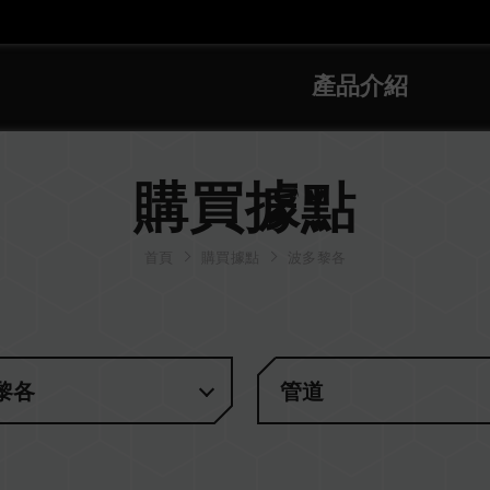
產品介紹
購買據點
首頁
購買據點
波多黎各
黎各
管道