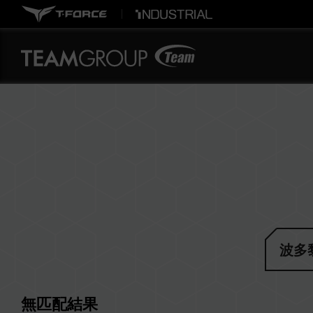
波多
無匹配結果