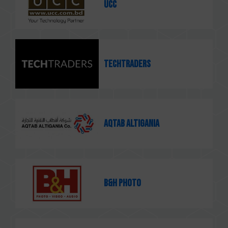
UCC
Techtraders
AQTAB ALTIGANIA
B&H Photo