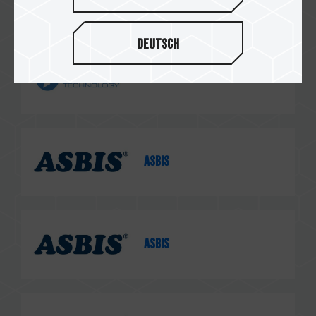
Deutsch
Spire
Asbis
Asbis