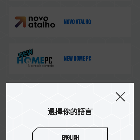
Novo Atalho
NEW HOME PC
NotBadTech
選擇你的語言
Caseking España
English