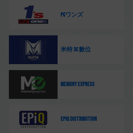
PCワンズ
米特 3C 數位
Memory Express
Epiq Distribution