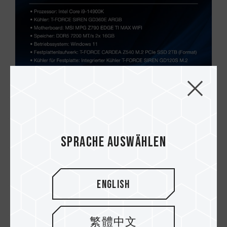
Der Temperaturtest wurde mit drei
Konfigurationen durchgeführt: ohne Kühlkörper,
Sprache auswählen
mit einem auf der Hauptplatine installierten
Kühlkörper und in Kombination mit einem
GD120S. Es wurden zwei Tests durchgeführt: (1)
fünf Minuten Leerlauf und (2) fünfmaliges
English
Ausführen einer CrystalDiskMark 8.0.4-Datei
(Größe: 1 GiB). Bei diesem Test wurden die
Leerlauf- und Spitzentemperaturen mit der
繁體中文