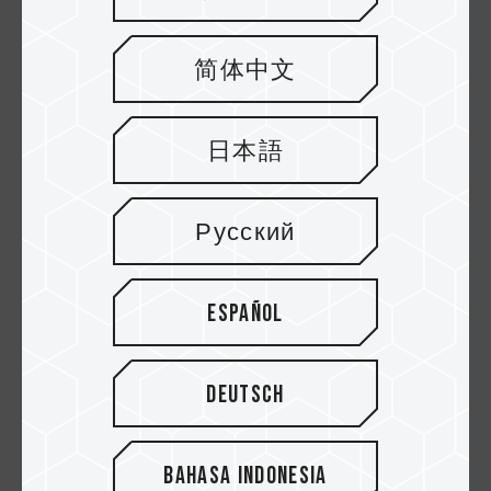
Software HWiNFO64 erfasst.
Um die Wärmeableitungsleistung des
简体中文
integrierten Flüssigkeitskühlers T-FORCE SIREN
GD120S M.2 2280 SSD zu maximieren, haben
wir die Pumpe und den Lüfter manuell auf volle
日本語
Geschwindigkeit eingestellt.
Русский
Temperaturleistung ohne Kühlkörper
Español
Ohne Kühlkörper erreichte das T-FORCE
CARDEA Z540 nach fünf Minuten im Leerlauf
Deutsch
eine Höchsttemperatur von 59°C. Diese
Temperatur stieg mit der Zeit allmählich an. Bei
der Ausführung von CrystalDiskMark stieg die
Bahasa Indonesia
Temperatur auf kritische 85 °C, was auf eine