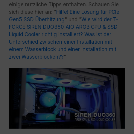
einige nützliche Tipps enthalten. Schauen Sie
sich diese hier an: "
Hilfe! Eine Lösung für PCIe
Gen5 SSD Überhitzung
" und "
Wie wird der T-
FORCE SIREN DUO360 AIO ARGB CPU & SSD
Liquid Cooler richtig installiert? Was ist der
Unterschied zwischen einer Installation mit
einem Wasserblock und einer Installation mit
zwei Wasserblöcken??
"