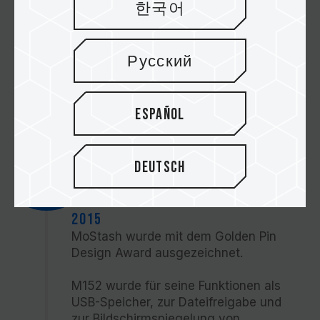
한국어
MoStash wurde mit den COMPUTEX
d&i awards 2016 ausgezeichnet.
Русский
T162 und T-FORCE NIGHT HAWK
wurden mit dem Golden Pin Design
Award ausgezeichnet.
Español
Deutsch
2015
2015
MoStash wurde mit dem Golden Pin
Design Award ausgezeichnet.
M152 wurde für seine Funktionen als
USB-Speicher, zur Dateifreigabe und
zur Bildschirmspiegelung von