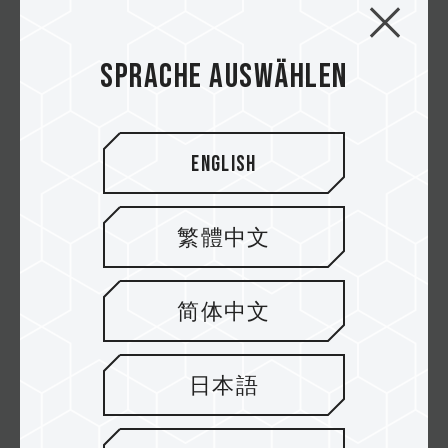
T-FORCE NIGHT HAWK, T-FORCE
XTREEM sowie die USB-Sticks T162
Sprache auswählen
und T171 wurden mit den COMPUTEX
d&i awards 2017 ausgezeichnet.
T-FORCE XTREEM DDR4 Memory
English
wurde mit dem GOOD DESIGN AWARD
2017 ausgezeichnet.
繁體中文
简体中文
2016
2016
日本語
PD700 External SSD wurde mit dem
Taiwan Excellence Award 2016
ausgezeichnet.