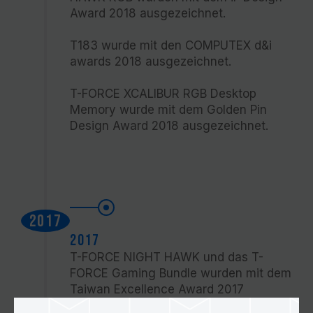
Award 2018 ausgezeichnet.
T183 wurde mit den COMPUTEX d&i
awards 2018 ausgezeichnet.
T-FORCE XCALIBUR RGB Desktop
Memory wurde mit dem Golden Pin
Design Award 2018 ausgezeichnet.
2017
2017
T-FORCE NIGHT HAWK und das T-
FORCE Gaming Bundle wurden mit dem
Taiwan Excellence Award 2017
ausgezeichnet.