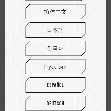
von Geschwindigkeit mit verbessert...
简体中文
日本語
한국어
Русский
17.Oct.2025
Español
TEAMGROUP STELLT DIE T-FORCE Z54E
PCIe 5.0 SSD VOR Flaggschiff PCIe 5.0
Deutsch
sorgt für ultimatives Gaming-Erle...