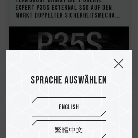
TEAMGROUP bringt die T-CREATE
EXPERT P35S External SSD auf den
Markt Doppelter Sicherheitsmecha...
Sprache auswählen
English
21.Oct.2025
TEAMGROUP bringt NV10000 M.2 PCIe
繁體中文
5.0 SSD auf den Markt Neudefinition