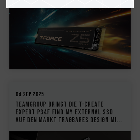
04.Sep.2025
TEAMGROUP bringt die T-CREATE
EXPERT P34F Find My External SSD
auf den Markt Tragbares Design mi...