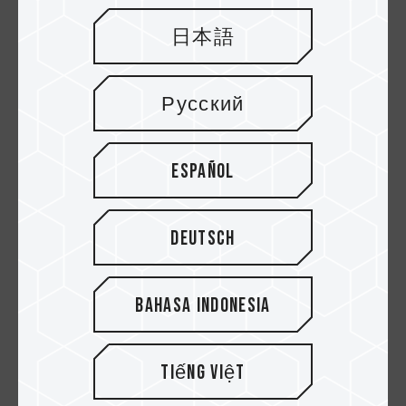
der Welt der elektronischen Produkte nur selten
zu finden ist. Diese Top-Zertifizierung stellt
日本語
sicher, dass das Laufwerk dank strenger Tests
auf allen Ebenen praktisch unempfindlich gegen
Staub und Wasser ist. Ganz gleich, ob Sie
Русский
Spieldaten, kreative Projekte oder alltägliche
Dateien speichern, die PD1000 ist ein
zuverlässiger, mobiler Speicher, mit dem Sie
Español
Ihre Daten überallhin mitnehmen können..
Deutsch
Bahasa Indonesia
Tiếng Việt