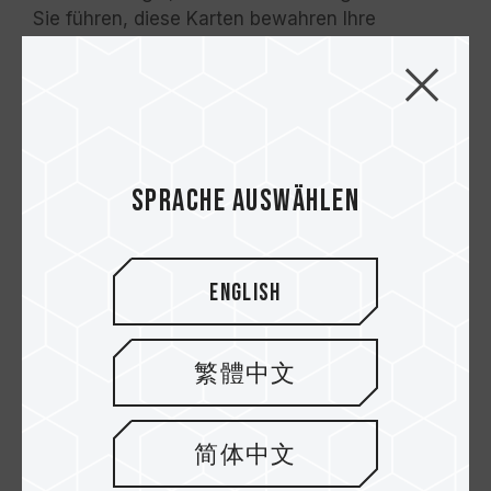
Sie führen, diese Karten bewahren Ihre
Erinnerungen sicher und zuverlässig auf..
Sprache auswählen
English
TEAMGROUP PD1000 SSD
繁體中文
Die PD1000 SSD unterstützt eine maximale
Kapazität von bis zu 2 TB und ist nach IP68
简体中文
zertifiziert, einer begehrten Schutzklasse, die in