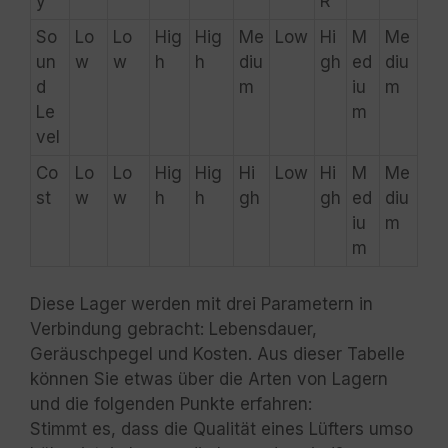
y
R
So
Lo
Lo
Hig
Hig
Me
Low
Hi
M
Me
un
w
w
h
h
diu
gh
ed
diu
d
m
iu
m
Le
m
vel
Co
Lo
Lo
Hig
Hig
Hi
Low
Hi
M
Me
st
w
w
h
h
gh
gh
ed
diu
iu
m
m
Diese Lager werden mit drei Parametern in
Verbindung gebracht: Lebensdauer,
Geräuschpegel und Kosten. Aus dieser Tabelle
können Sie etwas über die Arten von Lagern
und die folgenden Punkte erfahren:
Stimmt es, dass die Qualität eines Lüfters umso