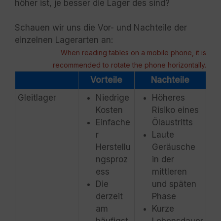
höher ist, je besser die Lager des sind?
Schauen wir uns die Vor- und Nachteile der
einzelnen Lagerarten an:
When reading tables on a mobile phone, it is
recommended to rotate the phone horizontally.
Vorteile
Nachteile
Gleitlager
Niedrige
Höheres
Kosten
Risiko eines
Einfache
Ölaustritts
r
Laute
Herstellu
Geräusche
ngsproz
in der
ess
mittleren
Die
und späten
derzeit
Phase
am
Kurze
häufigst
Lebensdauer