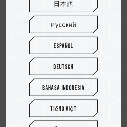
日本語
Meistens
werden
stattdessen
Русский
Long-Life-
Hülsenlager
verwendet.
Español
Fluiddynamisc
Geräusc
Hohe Kosten
hes Lager
harm
Langer
(FDB)
Lange
Produktionsz
Deutsch
Lebensd
yklus der
auer
Lager
Hohe
Komplexer
Bahasa Indonesia
Stabilität
Prozess der
Herstellung
und Struktur
Tiếng Việt
Risiko der
Materialknap