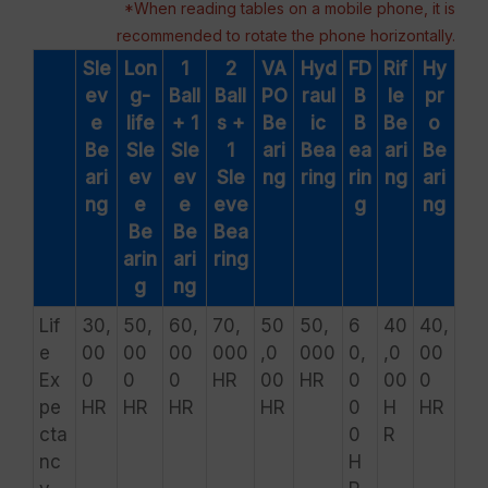
*When reading tables on a mobile phone, it is
recommended to rotate the phone horizontally.
Sle
Lon
1
2
VA
Hyd
FD
Rif
Hy
ev
g-
Ball
Ball
PO
raul
B
le
pr
e
life
+ 1
s +
Be
ic
B
Be
o
Be
Sle
Sle
1
ari
Bea
ea
ari
Be
ari
ev
ev
Sle
ng
ring
rin
ng
ari
ng
e
e
eve
g
ng
Be
Be
Bea
arin
ari
ring
g
ng
Lif
30,
50,
60,
70,
50
50,
6
40
40,
e
00
00
00
000
,0
000
0,
,0
00
Ex
0
0
0
HR
00
HR
0
00
0
pe
HR
HR
HR
HR
0
H
HR
cta
0
R
nc
H