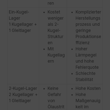
ren
Ein-Kugel-
Kostet
Komplizierter
Lager
weniger
Herstellungs
1 Kugellager +
als 2-
prozess und
1 Gleitlager
Kugel-
geringe
Struktur
Produktionse
en
ffizienz
Mit
Hoher
Kugellag
Lärmpegel
ern
und hohe
Fehlerquote
Schlechte
Stabilität
2-Kugel-Lager
Keine
Hohe Kosten
2 Kugellager +
Gefahr
Hohe
1 Gleitlager
von
Maßgenauig
Ölaustrit
keit im