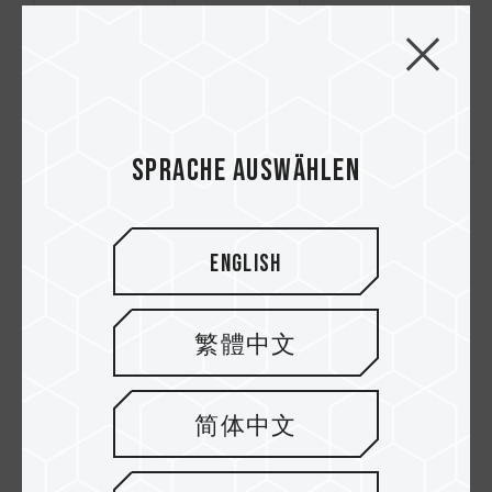
ren
VAPO-Lager
Geräusc
Komplexe
harm
Struktur und
High
Verfahren
stability
der
Sprache auswählen
Patentier
Herstellung
te Lager
Hohe Kosten
von
Schwierige
SUNON
Beschaffung
English
von Lagern
mit dieser
Spezifikation
繁體中文
Hydrauliklager
Geräusc
Geringere
harm
Lebensdauer
简体中文
Niedrige
im Vergleich
Kosten
zu 2-Kugel-
Strukturen