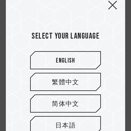
selama lima menit dan (2) menjalankan file
CrystalDiskMark 8.0.4 (ukuran ditetapkan pada
1 G i B) sebanyak lima kali. Pengujian kemudian
mengumpulkan suhu idle dan puncak
menggunakan perangkat lunak HWiNFO64.
Select your language
Untuk memaksimalkan kinerja pembuangan
panas liquid cooler terintegrasi T-FORCE SIREN
GD120S M.2 2280 SSD, kami mengatur pompa
English
dan kipas secara manual agar beroperasi pada
kecepatan penuh.
繁體中文
简体中文
日本語