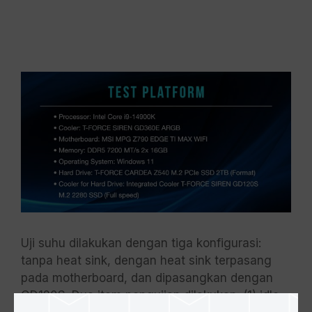
Uji suhu dilakukan dengan tiga konfigurasi:
tanpa heat sink, dengan heat sink terpasang
pada motherboard, dan dipasangkan dengan
GD120S. Dua item pengujian dilakukan: (1) idle