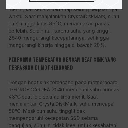
setelah lima menit dalam kondisi idle. Suhu ini
meningkat secara bertahap seiring berjalannya
waktu. Saat menjalankan CrystalDiskMark, suhu
naik hingga kritis 85°C, menandakan panas
berlebih. Selain itu, karena suhu yang tinggi,
Z540 mengurangi kecepatannya, sehingga
mengurangi kinerja hingga di bawah 20%.
Performa Temperatur dengan Heat Sink yang
Terpasang di Motherboard
Dengan heat sink terpasang pada motherboard,
T-FORCE CARDEA Z540 mencapai suhu puncak
43°C saat idle selama lima menit. Saat
menjalankan CrystalDiskMark, suhu mencapai
80°C. Meskipun suhu tinggi tidak
mempengaruhi kecepatan SSD selama
pengujian, suhu ini tidak ideal untuk kesehatan