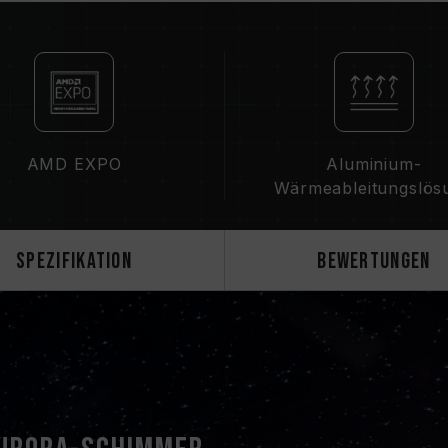
CAUTION
Eine vollständige Liste der kompati
„Kompatibilitätsabfrage“
.
Bitte prüfen Sie vor dem Kauf vo
Hersteller bereitgestellte QVL (Quali
Mischen Sie keine Speichermodule 
Frequenzen, Marken oder Modellen.
AMD EXPO
Aluminium-
Kompatibilitätstests gepaart. Das M
Wärmeableitungslös
des Systems oder zu Fehlern beim 
Die Leistungsfähigkeit des Speiche
BIOS-Version des Mainboards könn
Spezifikation
Bewertungen
beeinflussen.
Die endgültige Betriebsfrequenz d
Einstellungen des Systems und der
Wenn XMP 3.0 (Intel) oder EXPO (AMD
der SPD-Standardfrequenz (JEDEC-
niedriger). Dies ist ein typisches 
XMP 3.0 / EXPO muss vom Benutzer
Hauptplatinen können die angegebe