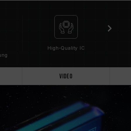
blen Plattformen finden Sie im Abschnitt
n Speicherprodukten die vom Motherboard-
fied Vendor List)-Kompatibilitätsliste.
mit unterschiedlichen Kapazitäten,
 Jedes Speicherkit wird durch
High-Quality IC
ischen verschiedener Kits kann zur Instabilität
ung
Booten führen.
rcontrollers (IMC) der CPU und die aktuelle
en die Betriebsfrequenz des Speichers
Video
es Speichers hängt von den BIOS-
 Kompatibilität von Motherboard und CPU ab.
) nicht aktiviert ist, läuft der Speicher mit
Standard), z. B. DDR5-4800 (oder
Phänomen und kein Produktfehler.
 manuell aktiviert werden. Manche
ne Frequenz nicht erreichen, da die