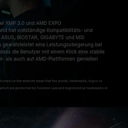
ntel XMP 3.0 und AMD EXPO
nd hat vollständige Kompatibilitäts- und
ck, ASUS, BIOSTAR, GIGABYTE und MSI
 gewährleistet eine Leistungssteigerung bei
 dass die Benutzer mit einem Klick eine stabile
el- als auch auf AMD-Plattformen genießen
ioned on the website mean that the words, trademarks, logos or
hich are protected by Common Law and registered as trademarks in
 mentioned on the website are only for clarifying the details of
 to other company’s registered trademarks or copyright.