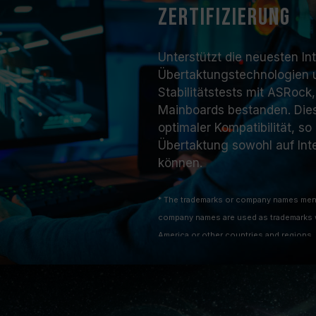
Zertifizierung
Unterstützt die neuesten I
Übertaktungstechnologien u
Stabilitätstests mit ASRo
Mainboards bestanden. Dies
optimaler Kompatibilität, so
Übertaktung sowohl auf Int
können.
* The trademarks or company names ment
company names are used as trademarks w
America or other countries and regions.
* Trademark statement: The product names
features or functions, which may belong