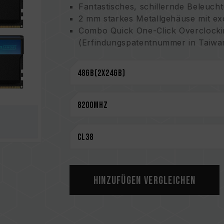
Fantastisches, schillernde Beleuch
2 mm starkes Metallgehäuse mit exq
Combo Quick One-Click Overclockin
(Erfindungspatentnummer in Taiwan
Hochwertige 10-lagige Anti-Interfe
Verbessertes PMIC-Wärmeableitun
Der eingesetzte Power-Management-I
Effizienz
On-Die ECC für ein stabileres Syst
Intelligenter ARGB-Controller unt
Hochwertiger IC mit patentierter T
(Erfindungspatentnummer in Taiwa
(Erfindungspatentnummer in den 
Innovatives Design der Drahtstru
(Taiwanische Patent: I842298)
Hinzufügen Vergleichen
(Erfindungspatentnummer in den U
Lebenslange Garantie