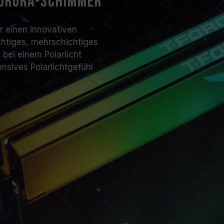
Aurora-Schimmer
endgültige Betriebsfrequenz von d
Eine Übertaktung (wie z. B. die Ak
 einen innovativen
ist nicht Teil des JEDEC-Standards 
ichtiges, mehrschichtiges
Falls die Übertaktung zur Instabili
bei einem Polarlicht
BIOS-Standardeinstellungen zurück
ensives Polarlichtgefühl
Die angegebene Frequenz des Speic
Frequenz. Sie wird jedoch nicht v
Vergewissern Sie sich, dass Ihr Mo
entsprechenden Übertaktungstechn
andernfalls erreicht der Speicher 
Übertaktungsfrequenz.
TEAMGROUP-Speichermodule werd
getestet. Bei Problemen mit dem 
sich bitte an den jeweiligen Kunde
Herstellers.