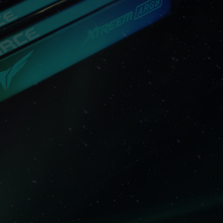
en Systemeinstellungen abhängt.
tivierung von XMP 3.0 / EXPO-Einstellungen)
und kann die Systemstabilität beinträchtigen.
tät des Systems führt, kehren Sie bitte zu den
.
hermoduls ist die maximal erreichbare
on allen Systemen erreicht werden können.
therboard und Ihr Prozessor die
ologien (XMP 3.0 / EXPO) unterstützen;
eventuell nicht die angegebene
en unter normalen Spannungsbedingungen
Prozessor oder dem Motherboard wenden Sie
ndienst des Prozessor- oder Motherboard-