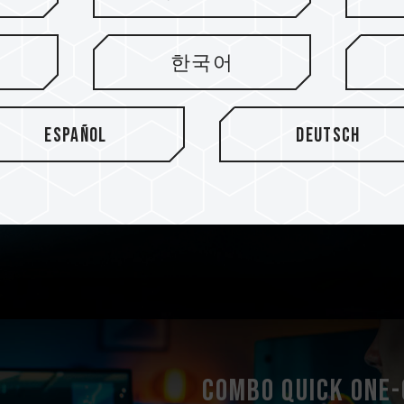
2mm Metallgehäu
한국어
Der schwarze, hochwertige
Aluminiumlegierung zeigt se
Español
Deutsch
Haltbarkeit auf Graphit-Ni
texturierten Oberfläche. He
CNC-Verfahren und Sandstr
Combo Quick One-