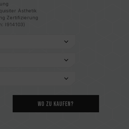
tung
uisiter Ästhetik
g Zertifizierung
: I914103)
renz-Platine
gsdesign
C bietet Leistungsstabilität für bessere
em
erstützt mehrere Beleuchtungssteuerungen
echnik
n: I751093)
USA: US11488679B1 )
ktur zur Senkung des Stromverbrauchs
Wo zu kaufen?
SA: US12111715B2)