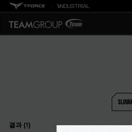
Slovak
결과 (
1
)