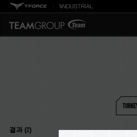
Turke
결과 (
2
)