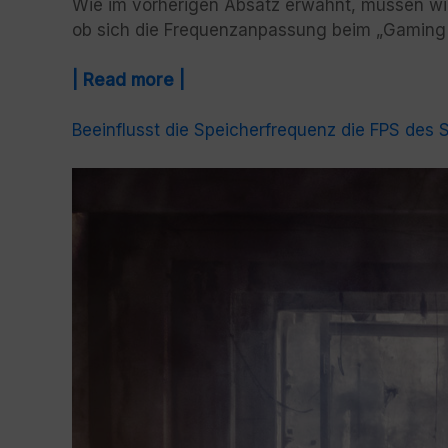
Wie im vorherigen Absatz erwähnt, müssen wir 
ob sich die Frequenzanpassung beim „Gaming" 
| Read more |
Beeinflusst die Speicherfrequenz die FPS des Sp