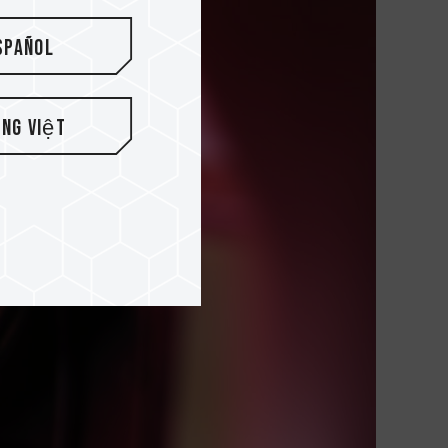
spañol
ếng Việt