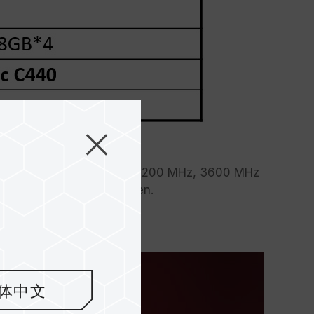
tweise von 3000 MHz auf 3200 MHz, 3600 MHz
 testen und zu vergleichen.
体中文