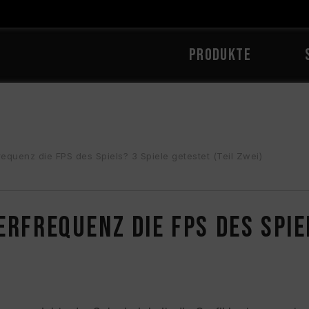
PRODUKTE
requenz die FPS des Spiels? 3 Spiele getestet (Teil Zwei)
erfrequenz die FPS des Spie