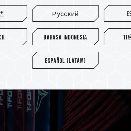
語
Русский
E
ch
Bahasa Indonesia
Ti
Español (Latam)