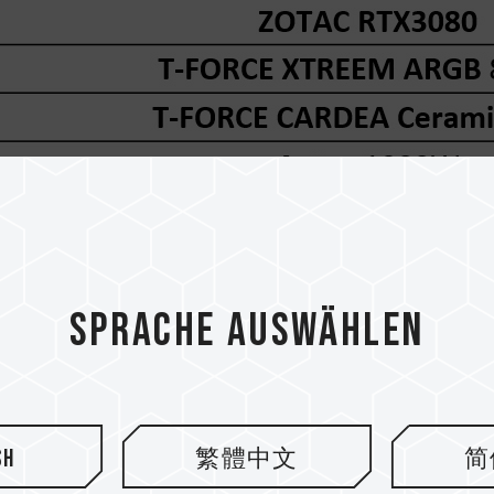
iche Ergebnisse liefern.
ie Speicherfrequenz des T-FORCE XTREEM ARGB schrit
die Raytracing-Funktion ein- und ausgeschaltet
, um zu
Sprache auswählen
o Buy
sh
繁體中文
简