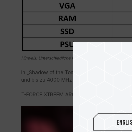
Hinweis: Unterschiedliche Plattformen können unterschiedl
In „Shadow of the Tomb Raider" haben wir d
und bis zu 4000 MHz erhöht.
Wir haben auch 
T-FORCE XTREEM ARGB DDR4 32GB |
Where t
Engli