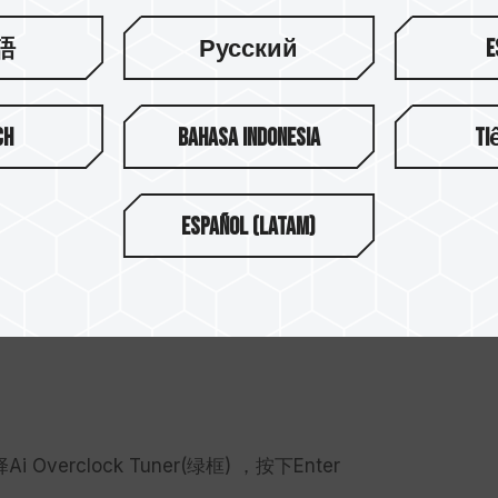
語
Русский
E
没有键盘！
ch
Bahasa Indonesia
Ti
Español (Latam)
！
verclock Tuner(绿框) ，按下Enter