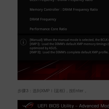
步骤3：选到XMPⅠ(蓝框)，按Enter 。