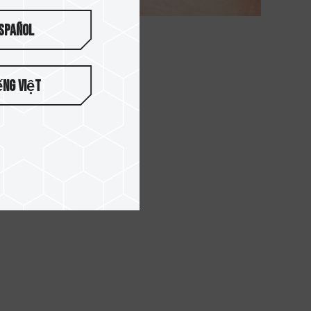
spañol
ếng Việt