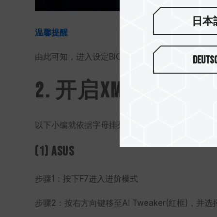
日本
温馨提醒
由此可知，进入设定BIOS可以没有鼠标，但不能
Deuts
2. 开启XMP
以下小编就依据字母排列依序介绍四大板厂的做法
(1) ASUS
步骤1：按下F7进入进阶模式
步骤2：按右方向键移至Ai Tweaker(红框)，并选择Ai O