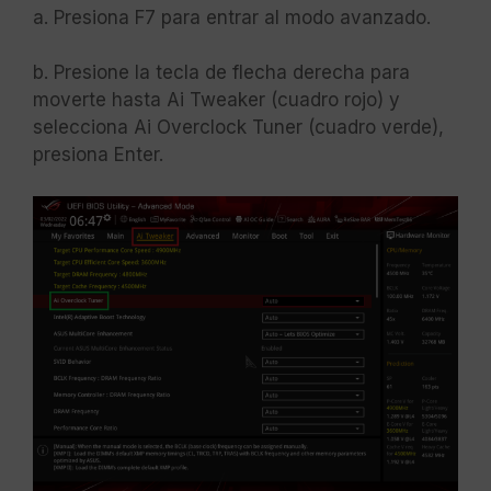
a. Presiona F7 para entrar al modo avanzado.
b. Presione la tecla de flecha derecha para
moverte hasta Ai Tweaker (cuadro rojo) y
selecciona Ai Overclock Tuner (cuadro verde),
presiona Enter.