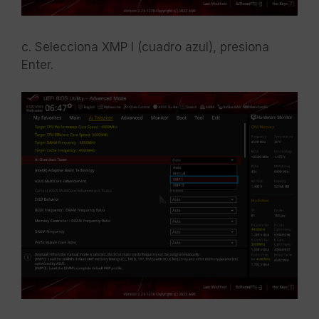
c. Selecciona XMP I (cuadro azul), presiona
Enter.