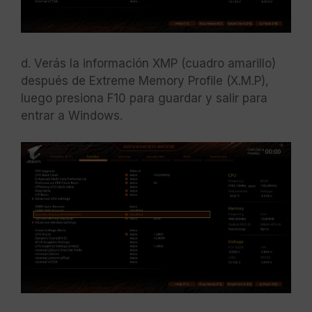
d. Verás la información XMP (cuadro amarillo)
después de Extreme Memory Profile (X.M.P),
luego presiona F10 para guardar y salir para
entrar a Windows.