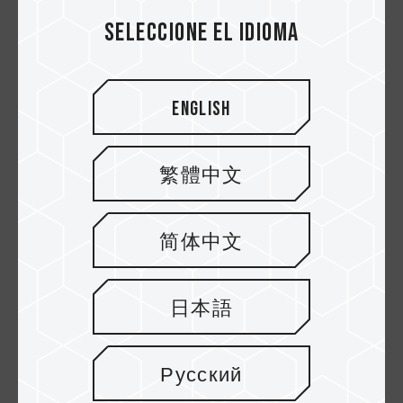
Seleccione el idioma
English
繁體中文
d. Verás la información XMP (cuadro amarillo)
en Cargar configuración XMP, luego presiona
简体中文
F10 para guardar y salir para entrar a Windows.
日本語
Русский