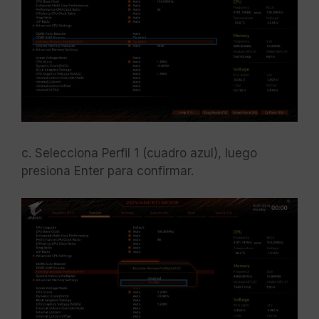
c. Selecciona Perfil 1 (cuadro azul), luego
presiona Enter para confirmar.