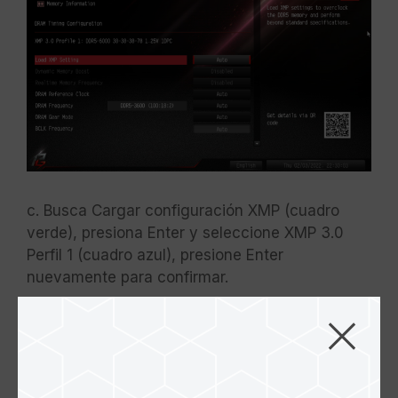
c. Busca Cargar configuración XMP (cuadro
verde), presiona Enter y seleccione XMP 3.0
Perfil 1 (cuadro azul), presione Enter
nuevamente para confirmar.