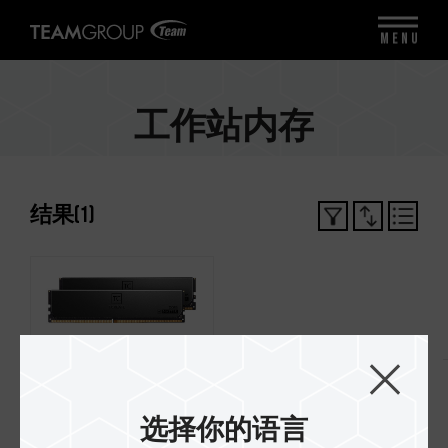
MENU
工作站内存
结果
(
1
)
选择你的语言