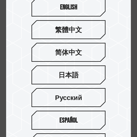
从整体系统来看，内存与固态硬盘并不是互相替代
English
的关系：
固态硬盘负责“读写速度”和加载效率
内存负责“运行流畅度”和多任务稳定性
繁體中文
预算有限时，建议优先解决最明显的瓶颈，而不是
只看规格参数。
简体中文
常见情况
现象表现
优先建议
日本語
系统经常卡
切换程序
优先升级内存，改善最
顿、多任务
慢、开多
直接
不顺
个网页就
Русский
变卡
开机慢、加
开机等待
优先升级固态硬盘，体
Español
载时间长
久、软件
感提升最大
启动拖沓