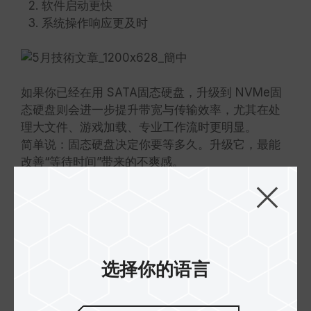
软件启动更快
系统操作响应更及时
如果你已经在用 SATA固态硬盘，升级到 NVMe固
态硬盘则会进一步提升带宽与传输效率，尤其在处
理大文件、游戏加载、专业工作流时更明显。
简单说：固态硬盘决定你要等多久。升级它，最能
改善“等待时间”带来的不爽感。
内存 vs 固态硬盘：不
选择你的语言
同使用场景怎么选？