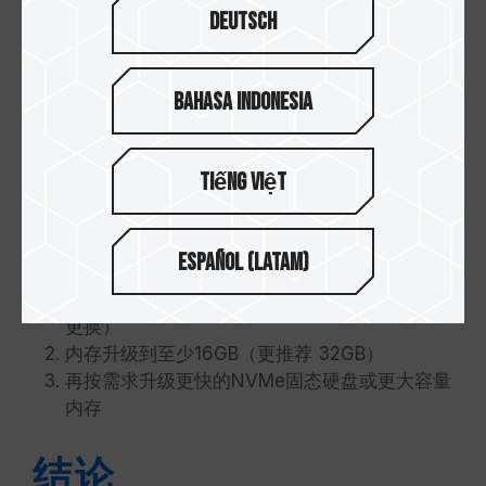
旧系统仍用
整体反应
先把系统盘换成固态硬
Deutsch
HDD
慢、各种
盘
加载都拖
Bahasa Indonesia
已有固态硬
统盘空间
先保证系统盘在固态硬
盘，但容量
紧、开多
盘上，再把内存升到
和内存都偏
任务吃力
16GB 起步，再逐步升
Tiếng Việt
低
级
Español (Latam)
建议升级顺序（通用版）
确保系统盘为固态硬盘（如果还是HDD，优先
更换）
内存升级到至少16GB（更推荐 32GB）
再按需求升级更快的NVMe固态硬盘或更大容量
内存
结论