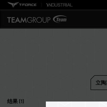
立陶
结果
(
1
)