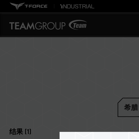
希腊
结果
(
1
)