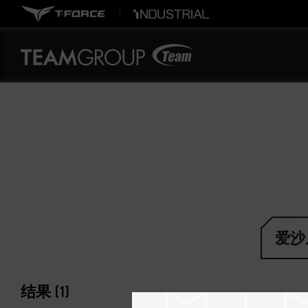
爱沙
结果
(
1
)