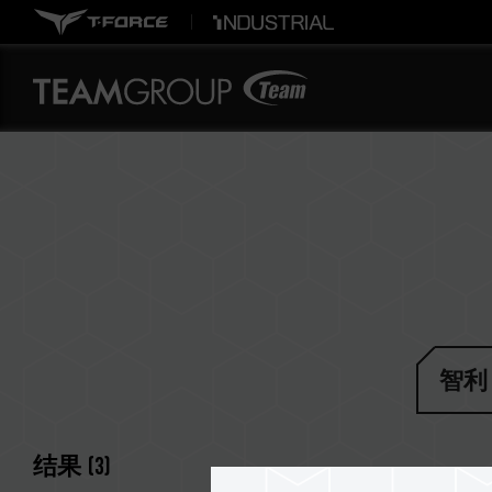
智利
结果
(
3
)