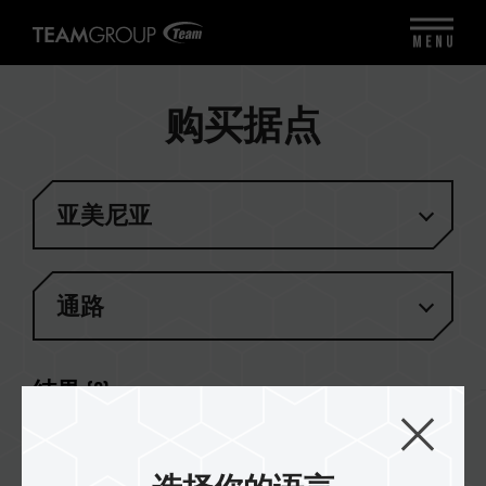
MENU
购买据点
亚美尼亚
通路
结果
(
2
)
DG Computers