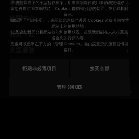
產品介紹
在瀏覽裝置上的小型暫存檔案，用來識別每位使用者的瀏覽偏好。
當您再度訪問本網站時，Cookies 能夠識別您的裝置，並存取相關
資訊。
新聞中心
如點選「全部接受」，表示您允許我們透過 Cookies 來提升您在本
網站上的使用體驗，
以及協助我們分析網站效能和使用狀況，並讓我們能在未來推薦最
關於十銓
適合您的行銷內容。
您也可以點擊左下方的「管理 Cookies」自由設置您的瀏覽習慣與
支援服務
偏好。
社區
拒絕非必選項目
接受全部
管理 Cookies
© 2026 Team Group Inc. All Rights Reserved.
隱私權政策
Cookie 政策
地區
美國