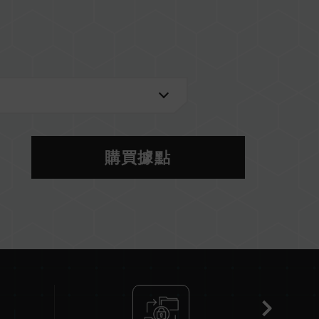
2 U）
購買據點