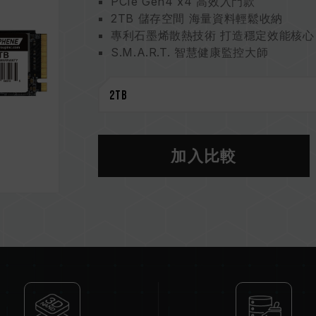
PCIe Gen4 x4 高效入門款
2TB 儲存空間 海量資料輕鬆收納
專利石墨烯散熱技術 打造穩定效能核心
S.M.A.R.T. 智慧健康監控大師
可回收包裝用料 環境永續愛地球
3 年保固 完整守護
石墨烯散熱標籤貼專利
台灣新型專利（證書號：M628748）
中國新型專利（證書號：CN 21713592
S.M.A.R.T. 專利軟體
加入比較
台灣發明專利（證書號：I751753）