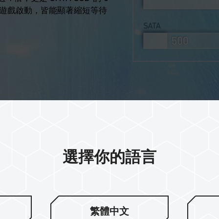
遊戲啟動，皆能顯著縮短等待
選擇你的語言
2TB 儲存空
繁體中文