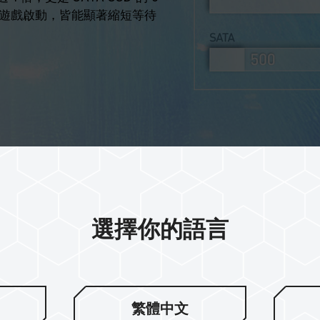
遊戲啟動，皆能顯著縮短等待
選擇你的語言
2TB 儲存空
繁體中文