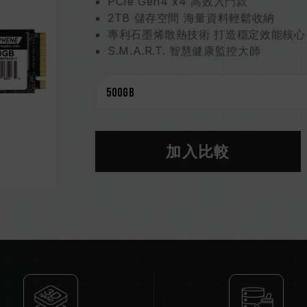
PCIe Gen4 x4 高效入門款
2TB 儲存空間 海量資料輕鬆收納
專利石墨烯散熱技術 打造穩定效能核心
S.M.A.R.T. 智慧健康監控大師
可回收包裝用料 環境永續愛地球
3 年保固 完整守護
石墨烯散熱標籤貼專利
台灣新型專利（證書號：M628748）
中國新型專利（證書號：CN 21713592
S.M.A.R.T. 專利軟體
加入比較
台灣發明專利（證書號：I751753）