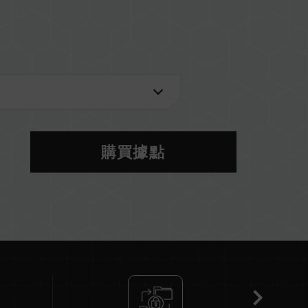
2 U）
購買據點