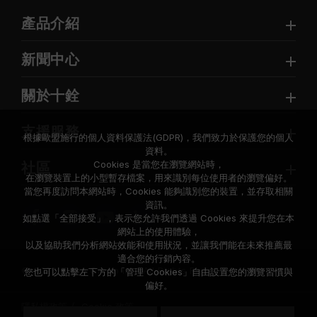
產品介紹
新聞中心
關於十銓
支援服務
根據歐盟施行的個人資料保護法(GDPR)，我們致力於保護您的個人
資料。
Cookies 是當您在瀏覽網站時，
社區
在瀏覽裝置上的小型暫存檔案，用來識別每位使用者的瀏覽偏好。
當您再度訪問本網站時，Cookies 能夠識別您的裝置，並存取相關
資訊。
如點選「全部接受」，表示您允許我們透過 Cookies 來提升您在本
網站上的使用體驗，
以及協助我們分析網站效能和使用狀況，並讓我們能在未來推薦最
適合您的行銷內容。
© 2026 Team Group Inc. All Rights Reserved.
您也可以點擊左下方的「管理 Cookies」自由設置您的瀏覽習慣與
偏好。
隱私權政策
Cookie 政策