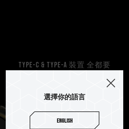
Type-C & Type-A 裝置 全都要
具有 Type-C 及 Type-A 雙介面，從桌上型個人電
腦、筆記型電腦、平板，再到行動裝置等，多類型
裝置 X2 MAX 都能駕馭。
選擇你的語言
English