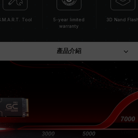
S.M.A.R.T. Tool
5-year limited
3D Nand Flas
warranty
產品介紹