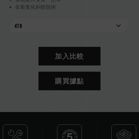
全新進化糾錯技術
專利石墨烯散熱片強化散熱 系統運行更穩定
智慧健康監控大師
環保尖兵守護地球
專利石墨烯散熱片
美國發明專利 (證書號：US11051392B2)
台灣發明專利 (證書號：I703921)
加入比較
中國新型專利 (證書號：CN 211019739 U)
S.M.A.R.T. 專利軟體
台灣發明專利（證書號：I751753）
購買據點
CAUTION
若 SSD 使用早期版本韌體，建議到
支援服務-下
載中心
更新專用韌體版本。