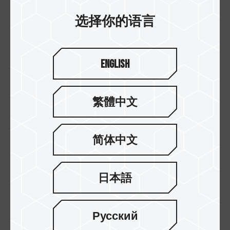
以系统盘来说，因应硬盘是用来操作系统和必要的
选择你的语言
程序和软件，会较讲求读写速度及TBW值(数值越大
越耐用)，VULCAN Z 固态硬盘有带SLC Cache，
持续读写表现在正常使用下，较为优异，因此
English
VULCAN Z 固态硬盘会比VULCAN Z QLC 固态硬
盘更适合拿来当系统盘；而VULCAN Z QLC 固态硬
盘则相对适合用来当作数据盘，一般来说，在有限
繁體中文
的预算下，选择QLC固态硬盘，就能用比TLC 固态
硬盘更相对实惠的价格得到相对较大的容量。
简体中文
看到这里，大家可能会想说，不如购买一个PCIe接
口且大容量QLC的M.2 固态硬盘，相对便宜性能又
好，所有愿望都能一次满足! 但值得注意的是，以目
日本語
前制程技术来说，要找到同时兼具高读写(PCIe接口)
且大容量(QLC制程)的固态硬盘本就较为不易，所以
就算存在这样规格的固态硬盘，现阶段来说也未必
Русский
是“ 相等容量的QLC一定比TLC 固态硬盘价格低”