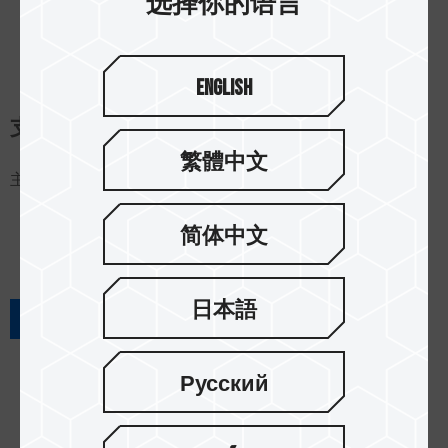
选择你的语言
English
支持兔笼安装的外接固态硬盘 - P31
繁體中文
主要特点:
首创专利1/4"螺丝孔 可直接锁在专业兔笼上
简体中文
也可搭配专业摄影机、数字单眼相机或是手机等的专
业兔笼
日本語
READ MORE
Русский
P31能直接锁在专业兔笼上，具有更高灵活度，亦可
稳固安装于专业摄影机、数字单眼相机或是手机等