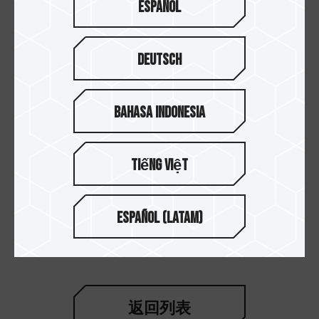
专用的兔笼上，体积小，重量轻又携带方便，加装
Español
于摄影装备上，不论是户外拍摄或是动态拍摄都零
负担!
Deutsch
购买外接或移动固态硬盘时，不光要注重存储容量
与传输速度，外观设计与安装灵活度也会大幅影响
Bahasa Indonesia
使用体验。十铨的固态硬盘提供了便捷的磁吸设
计、实用的挂孔，专业兔笼的安装灵活性，让大家
都可依照自己的使用情境与设备选择需求，来挑选
Tiếng Việt
最适合自己的产品！
Español (Latam)
#创作者系列
返回列表