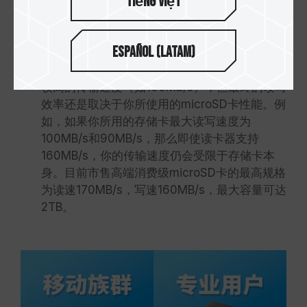
Tiếng Việt
UHS-I U3 A2 V30存储卡
+
TEAMGROUP
ULTRA CR I Type-C microSD读卡器
，不仅便
携、易插拔，还能充分发挥microSD卡的最大性
Español (Latam)
能。
不过，这里也有一个小提醒：读卡器虽然可支持
较高的传输速度（如160MB/s），但最终的读写
效率还是取决于你所使用的microSD卡性能。例
如，如果你所用的存储卡最大读写速度为
100MB/s和90MB/s，那么即使读卡器支持
160MB/s，你的传输速度仍会受限于存储卡本
身。目前市售高端消费级microSD卡的最高规格
为读速170MB/s，写速160MB/s，最大容量可达
2TB。