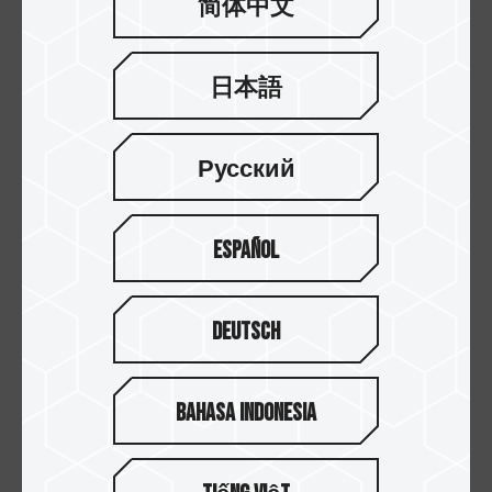
简体中文
1. 如果你优先考虑“大容量扩展”选择外接式固态硬
盘更为理想。.
日本語
虽然市面上也有部分SSD产品体积接近U盘大
小，但十铨科技推出的
PD20M 磁吸外接式固态
硬盘 泰坦灰
，可谓是为iPhone 15系列量身定
Русский
制。
值得一提的是，安卓用户若使用带有MagSafe
Español
功能的手机壳，也可使用PD20M。但需注意，
“MagSafe”是苹果独有的标准，不同厂商的磁
吸强度可能有所差异，非原生支持的设备吸附效
Deutsch
果可能会有所不同。
Bahasa Indonesia
2. 如果你优先考虑“使用便捷、轻量化”那么
microSD卡+Type-C读卡器的组合更合适。
十铨科技的
TEAMGROUP PRO+ MicroSDXC