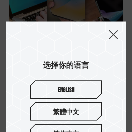
以十铨科技为例，推荐搭配使用的产品为：
选择你的语言
TEAMGROUP PRO+ MicroSDXC UHS-I U3 A2
V30存储卡
TEAMGROUP ULTRA CR I Type-C microSD读卡
器
English
这个组合不仅利用了读卡器的小巧优势，通过Type-
C接口还可完整释放microSD卡的读写性能，真正实
现“掌上工作站”的便携体验。
繁體中文
如何选择？两种方案按需求区分如下