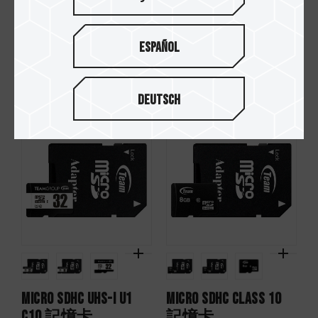
Español
Dash Micro SDHC UHS-I
Micro SDXC UHS-I U1
U1 C10 記憶卡
C10 記憶卡
Deutsch
Micro SDHC UHS-I U1
Micro SDHC CLASS 10
C10 記憶卡
記憶卡