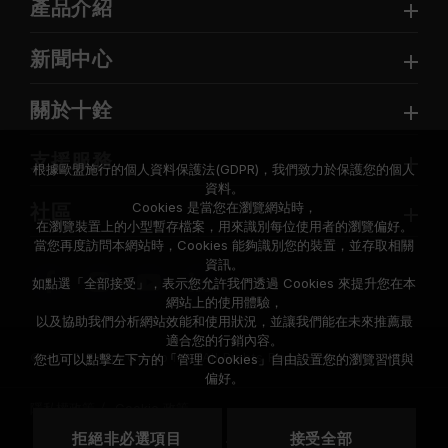
產品介紹
新聞中心
關於十銓
支援服務
根據歐盟施行的個人資料保護法(GDPR)，我們致力於保護您的個人
資料。
Cookies 是當您在瀏覽網站時，
社區
在瀏覽裝置上的小型暫存檔案，用來識別每位使用者的瀏覽偏好。
當您再度訪問本網站時，Cookies 能夠識別您的裝置，並存取相關
資訊。
如點選「全部接受」，表示您允許我們透過 Cookies 來提升您在本
網站上的使用體驗，
以及協助我們分析網站效能和使用狀況，並讓我們能在未來推薦最
適合您的行銷內容。
© 2026 Team Group Inc. All Rights Reserved.
您也可以點擊左下方的「管理 Cookies」自由設置您的瀏覽習慣與
偏好。
隱私權政策
Cookie 政策
拒絕非必選項目
接受全部
地區
美國