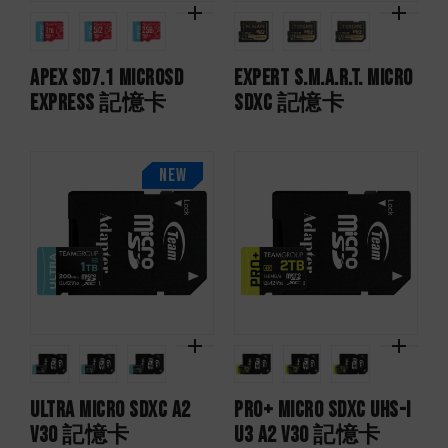
APEX SD7.1 MicroSD
EXPERT S.M.A.R.T. Micro
Express 記憶卡
SDXC 記憶卡
NEW
ULTRA Micro SDXC A2
PRO+ Micro SDXC UHS-I
V30 記憶卡
U3 A2 V30 記憶卡