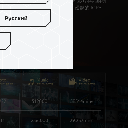
) 和影片速度等級 V30，滿足高畫質 4K 影片與高解析
；亦符合應用程式效能等級 A2，優越的 IOPS
動裝置皆能流暢使用。
Русский