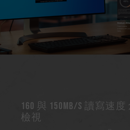
160 與 150MB/s 讀寫
檢視