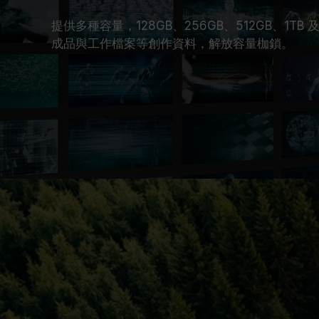
提供多種容量，128GB、256GB、512GB、1TB 及
成品與工作檔案等創作資料，解放容量枷鎖。