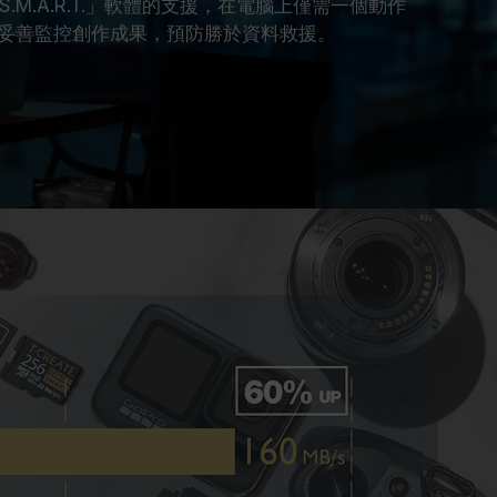
「S.M.A.R.T.」軟體的支援，在電腦上僅需一個動作
妥善監控創作成果，預防勝於資料救援。