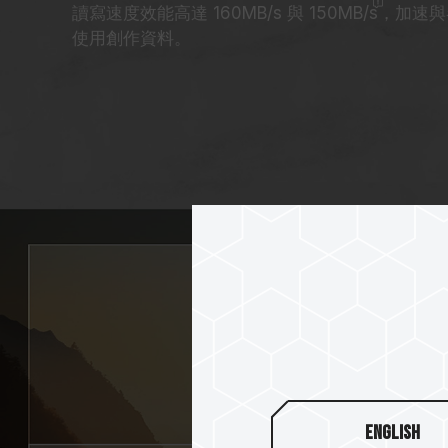
讀寫速度效能高達 160MB/s 與 150
MB/s
，加速與
使用創作資料。
English