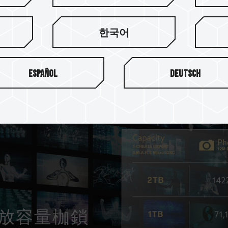
符合 UHS 速度等級3 (U3
度照片拍攝，創作素材一刻不漏
(每秒輸入與輸出) 表現，行
한국어
Español
Deutsch
擇 解放容量枷鎖