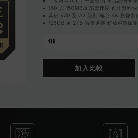
「S.M.A.R.T.」一鍵監測 掌握記憶卡
160 與 150MB/s 讀寫速度 創作資料
具備 V30 及 A2 級別 隨心 4K 影像創
128GB 至 2TB 容量選擇 解放容量枷鎖
環保印刷油墨 守護地球
終身保固與監控軟體的雙重保護
記憶卡監測專利
台灣發明專利（證書號：I863574）
台灣新型專利（證書號 : M651167）
加入比較