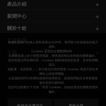
產品介紹
新聞中心
關於十銓
支援服務
根據歐盟施行的個人資料保護法(GDPR)，我們致力於保護您的個人
資料。
Cookies 是當您在瀏覽網站時，
社區
在瀏覽裝置上的小型暫存檔案，用來識別每位使用者的瀏覽偏好。
當您再度訪問本網站時，Cookies 能夠識別您的裝置，並存取相關
資訊。
如點選「全部接受」，表示您允許我們透過 Cookies 來提升您在本
網站上的使用體驗，
以及協助我們分析網站效能和使用狀況，並讓我們能在未來推薦最
適合您的行銷內容。
© 2026 Team Group Inc. All Rights Reserved.
您也可以點擊左下方的「管理 Cookies」自由設置您的瀏覽習慣與
偏好。
隱私權政策
Cookie 政策