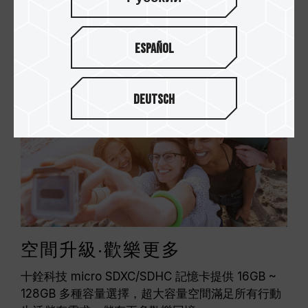
時光！
Español
Deutsch
空間升級‧歡樂更多
十銓科技 micro SDXC/SDHC 記憶卡提供 16GB ~
128GB 多種容量選擇，超大容量空間滿足所有行動