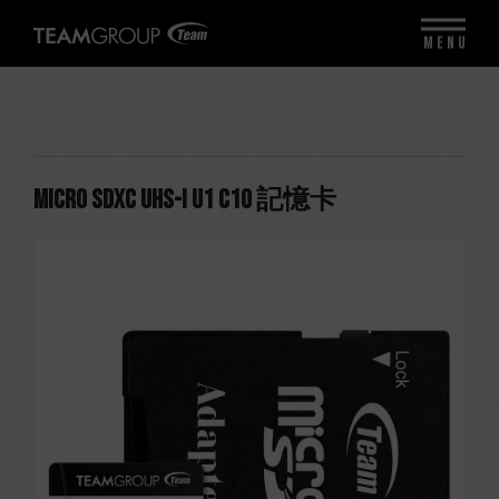
MENU
Micro SDXC UHS-I U1 C10 記憶卡