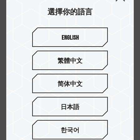
選擇你的語言
English
執行程式效能強，迅速流暢
繁體中文
手機記憶卡「Secure Digital 5.1」規範強調適用於
適合 ANDROID™ 智慧型手機和平板電腦，可依 A1
Card 的讀寫速度提升效能，強調隨機讀取效能高達
简体中文
1500 IOPS(每秒讀寫次數)，隨機寫入效能達 500
IOPS。目的是為讓消費者可快速執行 APP 應用程式
並處理後續的相關工作，能安裝更多 APP 應用程
日本語
式。
한국어