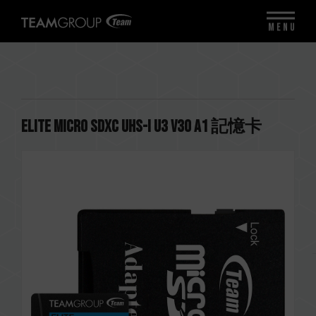
MENU
ELITE Micro SDXC UHS-I U3 V30 A1 記憶卡