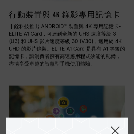
行動裝置與 4K 錄影專用記憶卡
十銓科技推出 ANDROID™ 裝置與 4K 專用記憶卡-
ELITE A1 Card，可達到全新的 UHS 速度等級 3
(U3) 和 UHS 影片速度等級 30 (V30)，適用於 4K
UHD 的影片錄製。ELITE A1 Card 是具有 A1 等級的
記憶卡，讓消費者擁有高速應用程式效能的配備，
盡情享受卓越的智慧型手機使用體驗。