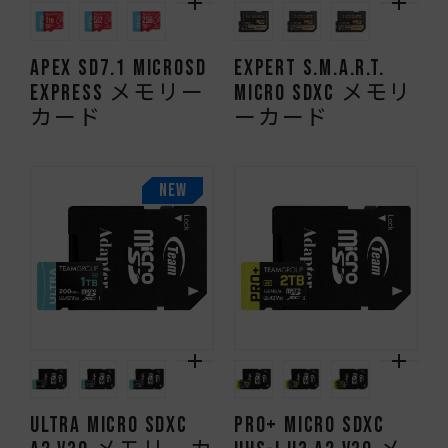
APEX SD7.1 MicroSD
EXPERT S.M.A.R.T.
Express メモリー
Micro SDXC メモリ
カード
ーカード
NEW
ULTRA Micro SDXC
PRO+ Micro SDXC