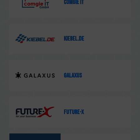
comgie IT
KIEBEL.DE
GALAXUS
Future-X