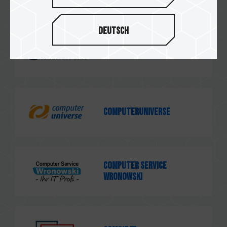
Deutsch
Compu Land
computeruniverse
Computer Service
Wronowski