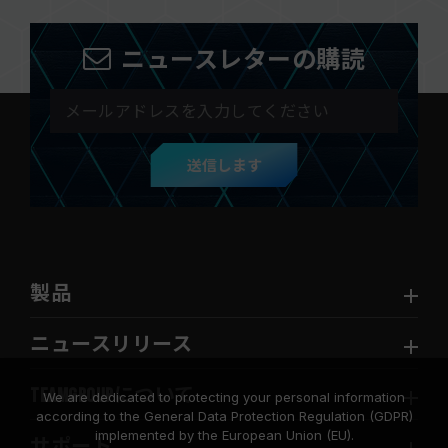
ニュースレターの購読
送信します
製品
ニュースリリース
TEAMGROUPについて
We are dedicated to protecting your personal information
according to the General Data Protection Regulation (GDPR)
implemented by the European Union (EU).
サポート