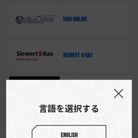
Vibu Online
Siewert & Kau
NEXOC.STORE
言語を選択する
Mindfactory.de
English