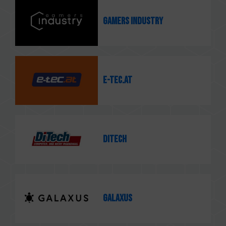
Gamers Industry
e-tec.at
DiTech
GALAXUS