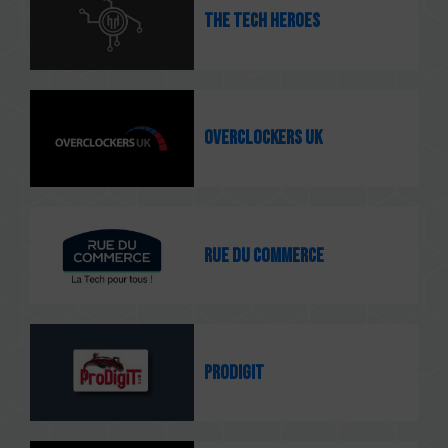
The Tech Heroes
Overclockers UK
Rue du Commerce
ProDigiT